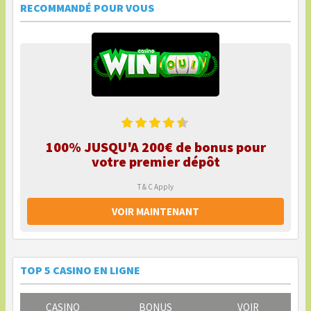
RECOMMANDÉ POUR VOUS
100% JUSQU'A 200€ de bonus pour
votre premier dépôt
T & C Apply
VOIR MAINTENANT
TOP 5 CASINO EN LIGNE
CASINO
BONUS
VOIR