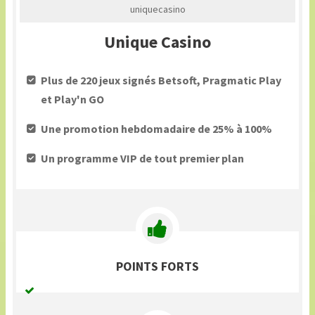
uniquecasino
Unique Casino
Plus de 220 jeux signés Betsoft, Pragmatic Play
et Play'n GO
Une promotion hebdomadaire de 25% à 100%
Un programme VIP de tout premier plan
POINTS FORTS