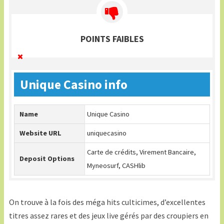
POINTS FAIBLES
Unique Casino info
Name
Unique Casino
Website URL
uniquecasino
Carte de crédits, Virement Bancaire,
Deposit Options
Myneosurf, CASHlib
On trouve à la fois des méga hits culticimes, d’excellentes
titres assez rares et des jeux live gérés par des croupiers en