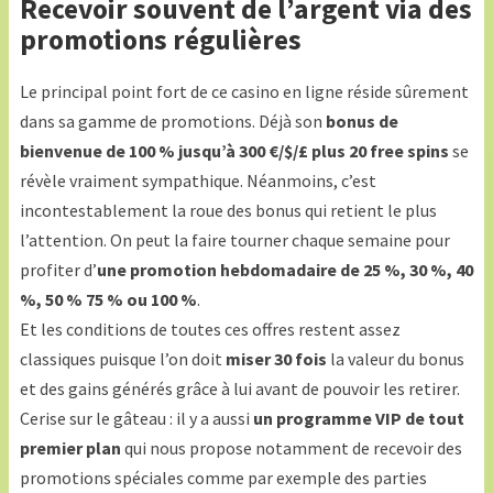
Recevoir souvent de l’argent via des
promotions régulières
Le principal point fort de ce casino en ligne réside sûrement
dans sa gamme de promotions. Déjà son
bonus de
bienvenue de 100 % jusqu’à 300 €/$/£ plus 20 free spins
se
révèle vraiment sympathique. Néanmoins, c’est
incontestablement la roue des bonus qui retient le plus
l’attention. On peut la faire tourner chaque semaine pour
profiter d’
une promotion hebdomadaire de 25 %, 30 %, 40
%, 50 % 75 % ou 100 %
.
Et les conditions de toutes ces offres restent assez
classiques puisque l’on doit
miser 30 fois
la valeur du bonus
et des gains générés grâce à lui avant de pouvoir les retirer.
Cerise sur le gâteau : il y a aussi
un programme VIP de tout
premier plan
qui nous propose notamment de recevoir des
promotions spéciales comme par exemple des parties