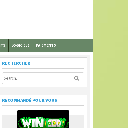
ITS
LOGICIELS
PAIEMENTS
RECHERCHER
RECOMMANDÉ POUR VOUS