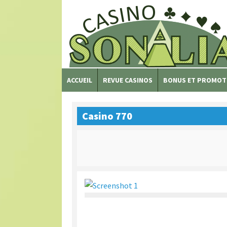
ACCUEIL
REVUE CASINOS
BONUS ET PROMOT
Casino 770