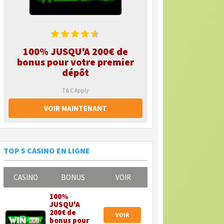
100% JUSQU'A 200€ de
bonus pour votre premier
dépôt
T & C Apply
VOIR MAINTENANT
TOP 5 CASINO EN LIGNE
CASINO
BONUS
VOIR
100%
JUSQU'A
200€ de
VOIR
bonus pour