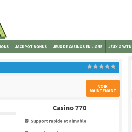
IONS
JACKPOT BONUS
JEUX DE CASINOS EN LIGNE
JEUX GRATU
VOIR
MAINTENANT
Casino 770
Support rapide et aimable